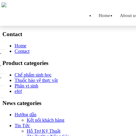
Home
About u
Contact
Home
Contact
+
Product categories
+
Chế phẩm sinh học
+
Thuốc bảo vệ thực vật
Phân vi sinh
efef
News categories
Hướng dẫn
Kết nối khách hàng
Tin Tức
Hỗ Trợ Kỹ Thuật