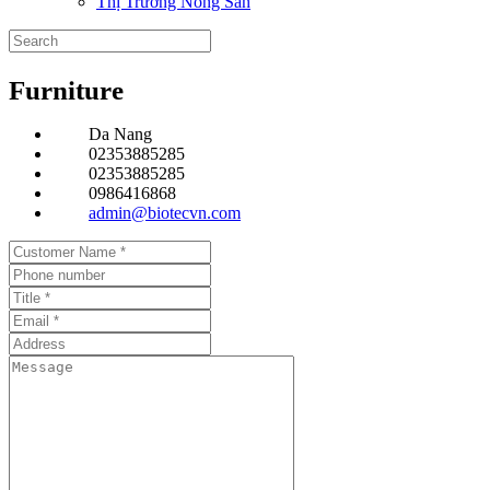
Thị Trường Nông Sản
Furniture
Da Nang
02353885285
02353885285
0986416868
admin@biotecvn.com