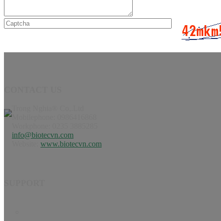
CONTACT US
Trong Nghia® Co,.Ltd
Mobilephone: 0986416868
Workphone: 0235 3885285
info@biotecvn.com
Website:
www.biotecvn.com
SUPPORT
Home