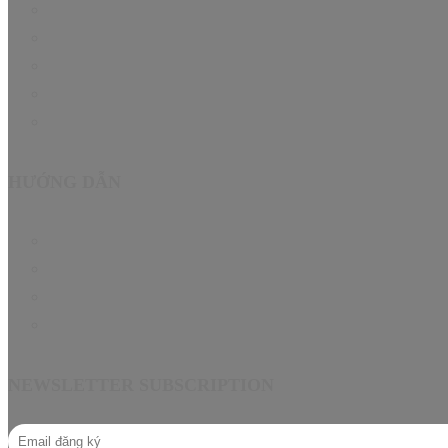
Product
Hướng dẫn
Tin Tức
About
Contact
HƯỚNG DẪN
Chính sách bảo hành EN
Chính sách đại lý
Câu hỏi thường gặp
Hướng dẫn mua hàng
NEWSLETTER SUBSCRIPTION