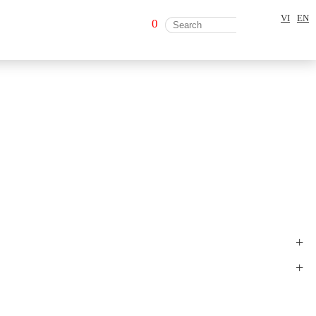
VI
EN
0
+
+