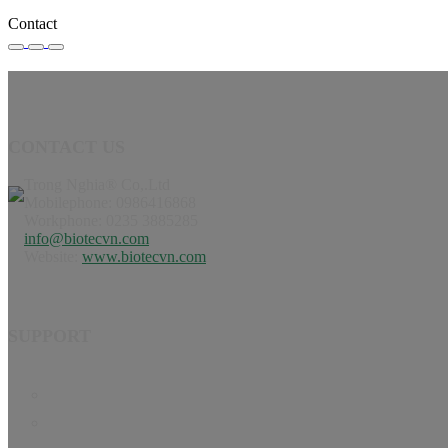
Contact
CONTACT US
Trong Nghia® Co,.Ltd
Mobilephone: 0986416868
Workphone: 0235 3885285
info@biotecvn.com
Website:
www.biotecvn.com
SUPPORT
Home
Product