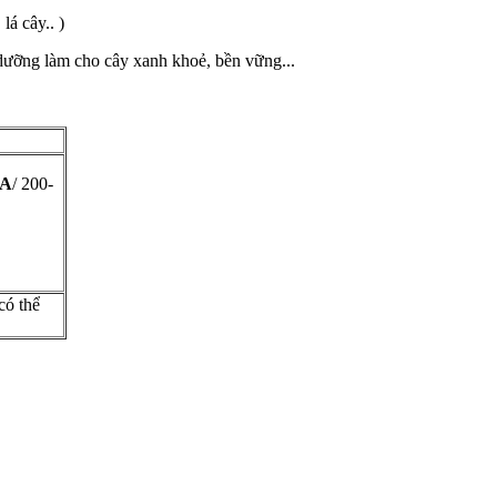
lá cây.. )
dưỡng làm cho cây xanh khoẻ, bền vững...
MA
/ 200-
có thể