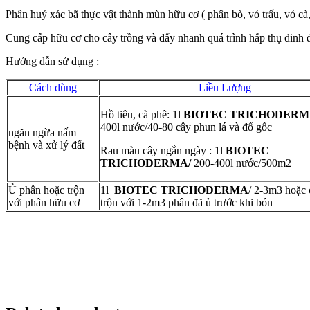
Phân huỷ xác bã thực vật thành mùn hữu cơ ( phân bò, vỏ trấu, vỏ cà, 
Cung cấp hữu cơ cho cây trồng và đẩy nhanh quá trình hấp thụ dinh 
Hướng dẫn sử dụng :
Cách dùng
Liều Lượng
Hồ tiêu, cà phê: 1l
BIOTEC TRICHODER
400l nước/40-80 cây phun lá và đổ gốc
ngăn ngừa nấm
bệnh và xử lý đất
Rau màu cây ngắn ngày : 1l
BIOTEC
TRICHODERMA/
200-400l nước/500m2
Ủ phân hoặc trộn
1l
BIOTEC TRICHODERMA
/ 2-3m3 hoặc 
với phân hữu cơ
trộn với 1-2m3 phân đã ủ trước khi bón