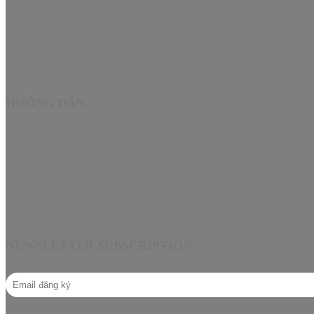
Hướng dẫn
Tin Tức
About
Contact
HƯỚNG DẪN
Chính sách bảo hành EN
Chính sách đại lý
Câu hỏi thường gặp
Hướng dẫn mua hàng
NEWSLETTER SUBSCRIPTION