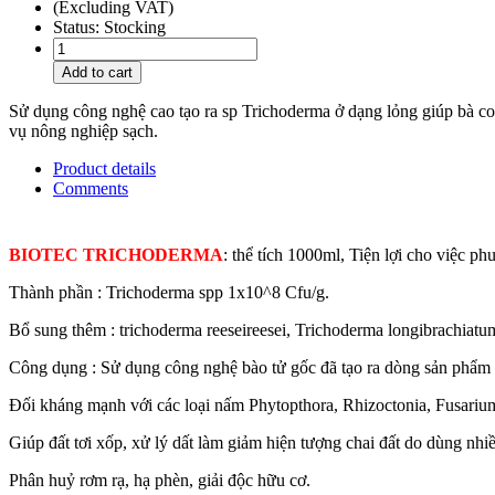
(Excluding VAT)
Status:
Stocking
Add to cart
Sử dụng công nghệ cao tạo ra sp Trichoderma ở dạng lỏng giúp bà con
vụ nông nghiệp sạch.
Product details
Comments
BIOTEC TRICHODERMA
: thể tích 1000ml, Tiện lợi cho việc p
Thành phần : Trichoderma spp 1x10^8 Cfu/g.
Bổ sung thêm : trichoderma reeseireesei, Trichoderma longibrachiatum
Công dụng : Sử dụng công nghệ bào tử gốc đã tạo ra dòng sản phẩm Tr
Đối kháng mạnh với các loại nấm Phytopthora, Rhizoctonia, Fusarium.
Giúp đất tơi xốp, xử lý dất làm giảm hiện tượng chai đất do dùng n
Phân huỷ rơm rạ, hạ phèn, giải độc hữu cơ.