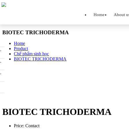
Home
About u
BIOTEC TRICHODERMA
Home
Product
+
Chế phẩm sinh học
BIOTEC TRICHODERMA
+
+
BIOTEC TRICHODERMA
Price: Contact