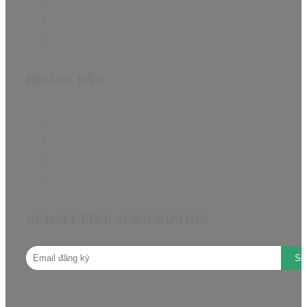
Tin Tức
About
Contact
HƯỚNG DẪN
Chính sách bảo hành EN
Chính sách đại lý
Câu hỏi thường gặp
Hướng dẫn mua hàng
NEWSLETTER SUBSCRIPTION