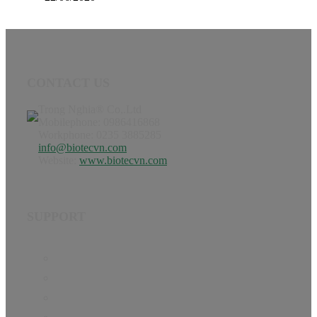
CONTACT US
Trong Nghia® Co,.Ltd
Mobilephone: 0986416868
Workphone: 0235 3885285
info@biotecvn.com
Website:
www.biotecvn.com
SUPPORT
Home
Product
Hướng dẫn