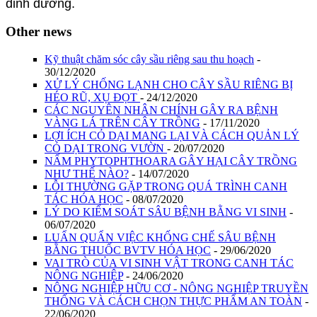
dinh dưỡng.
Other news
Kỹ thuật chăm sóc cây sầu riêng sau thu hoạch
-
30/12/2020
XỬ LÝ CHỐNG LẠNH CHO CÂY SẦU RIÊNG BỊ
HÉO RŨ, XỤ ĐỌT
- 24/12/2020
CÁC NGUYÊN NHÂN CHÍNH GÂY RA BỆNH
VÀNG LÁ TRÊN CÂY TRỒNG
- 17/11/2020
LỢI ÍCH CỎ DẠI MANG LẠI VÀ CÁCH QUẢN LÝ
CỎ DẠI TRONG VƯỜN
- 20/07/2020
NẤM PHYTOPHTHOARA GÂY HẠI CÂY TRỒNG
NHƯ THẾ NÀO?
- 14/07/2020
LỖI THƯỜNG GẶP TRONG QUÁ TRÌNH CANH
TÁC HÓA HỌC
- 08/07/2020
LÝ DO KIỂM SOÁT SÂU BỆNH BẰNG VI SINH
-
06/07/2020
LUẨN QUẨN VIỆC KHỐNG CHẾ SÂU BỆNH
BẰNG THUỐC BVTV HÓA HỌC
- 29/06/2020
VAI TRÒ CỦA VI SINH VẬT TRONG CANH TÁC
NÔNG NGHIỆP
- 24/06/2020
NÔNG NGHIỆP HỮU CƠ - NÔNG NGHIỆP TRUYỀN
THỐNG VÀ CÁCH CHỌN THỰC PHẨM AN TOÀN
-
22/06/2020