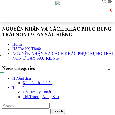
VI
EN
0
NGUYÊN NHÂN VÀ CÁCH KHẮC PHỤC RỤNG
TRÁI NON Ở CÂY SẦU RIÊNG
Home
+
Hỗ Trợ Kỹ Thuật
NGUYÊN NHÂN VÀ CÁCH KHẮC PHỤC RỤNG TRÁI
+
NON Ở CÂY SẦU RIÊNG
+
News categories
+
+
Hướng dẫn
Kết nối khách hàng
Tin Tức
Hỗ Trợ Kỹ Thuật
Thị Trường Nông Sản