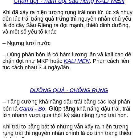
Chặn đọt - hãm đọt sầu riêng KALI MEN
Khi đã xảy ra hiện tượng rụng trái non từ lúc xả nhụy
đến lúc trái bằng quả trứng thì nguyên nhân chủ yếu
là do cây Sầu Riêng ra đọt mạnh, thiêú dinh dưỡng,
và một số yếu tố khác
– Ngưng tưới nước
– Dùng phân bón lá có hàm lượng lân và kali cao để
chặn đọt như MKP hoặc
KALI MEN
. Phun cách liên
tục cách nhau 3-4 ngày/lần.
DƯỠNG QUẢ - CHỐNG RỤNG
– Tăng cường khả năng đậu trái bằng các loại phân
. Giúp tăn
bón lá
Canxi - Bo
g khả năng đậu trái, trái
lớn nhanh vượt qua thời kỳ sầu riêng rụng trái non.
Khi trái to bằng bát tô nhưng vẫn xảy ra hiện tượng
rụng trái thì nguyên nhân chính là do tình trạng thiếu