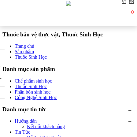
VI
EN
0
Thuốc bảo vệ thực vật, Thuốc Sinh Học
Trang chủ
Sản phẩm
+
Thuốc Sinh Học
+
Danh mục sản phẩm
+
Chế phẩm sinh học
Thuốc Sinh Học
Phân bón sinh học
Công Nghệ Sinh Học
Danh mục tin tức
+
+
Hướng dẫn
Kết nối khách hàng
Tin Tức