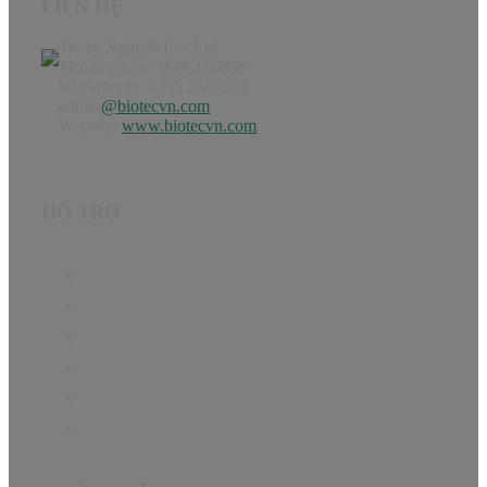
LIÊN HỆ
Trong Nghia® Co,.Ltd
Mobilephone: 0986416868
Workphone: 0235 3885285
admin
@biotecvn.com
Website:
www.biotecvn.com
HỖ TRỢ
Trang chủ
Sản phẩm
Hướng dẫn
Tin Tức
Giới thiệu
Liên hệ