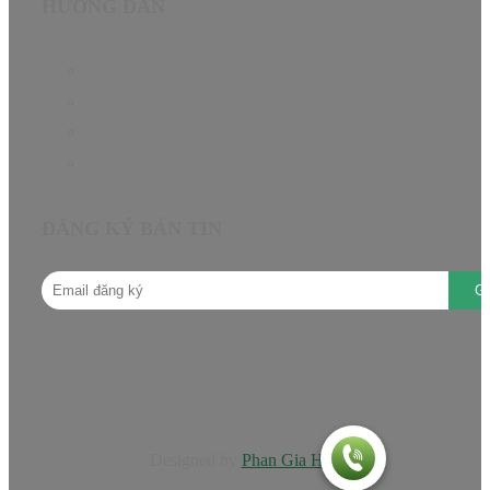
HƯỚNG DẪN
Chính sách bảo hành
Chính sách đại lý
Câu hỏi thường gặp
Hướng dẫn mua hàng
ĐĂNG KÝ BẢN TIN
Designed by
Phan Gia Huy