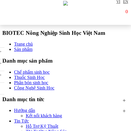
VI
EN
0
BIOTEC Nông Nghiệp Sinh Học Việt Nam
Trang chủ
Sản phẩm
+
Danh mục sản phẩm
+
Chế phẩm sinh học
+
Thuốc Sinh Học
Phân bón sinh học
Công Nghệ Sinh Học
Danh mục tin tức
+
+
Hướng dẫn
Kết nối khách hàng
Tin Tức
Hỗ Trợ Kỹ Thuật