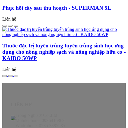
Phục hồi cây sau thu hoạch - SUPERMAN 5L
Liên hệ
Thuốc đặc trị tuyến trùng tuyến trùng sinh học ứng
dụng cho nông nghiệp sạch và nông nghiệp hữu cơ -
KAIDO 50WP
Liên hệ
LIÊN HỆ
Trong Nghia® Co,.Ltd
Mobilephone: 0986416868
Workphone: 0235 3885285