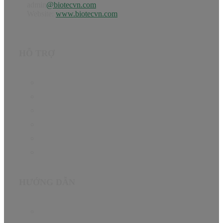
admin
@biotecvn.com
Website:
www.biotecvn.com
HỖ TRỢ
Trang chủ
Sản phẩm
Hướng dẫn
Tin Tức
Giới thiệu
Liên hệ
HƯỚNG DẪN
Chính sách bảo hành