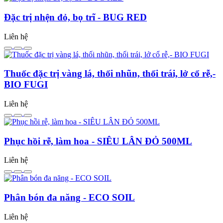
Đặc trị nhện đỏ, bọ trĩ - BUG RED
Liên hệ
Thuốc đặc trị vàng lá, thối nhũn, thối trái, lở cổ rễ,-
BIO FUGI
Liên hệ
Phục hồi rễ, làm hoa - SIÊU LÂN ĐỎ 500ML
Liên hệ
Phân bón đa năng - ECO SOIL
Liên hệ