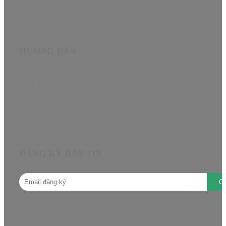
Giới thiệu
Liên hệ
HƯỚNG DẪN
Chính sách bảo hành
Chính sách đại lý
Câu hỏi thường gặp
Hướng dẫn mua hàng
ĐĂNG KÝ BẢN TIN