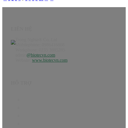
LIÊN HỆ
Trong Nghia® Co,.Ltd
Mobilephone: 0986416868
Workphone: 0235 3885285
admin
@biotecvn.com
Website:
www.biotecvn.com
HỖ TRỢ
Trang chủ
Sản phẩm
Hướng dẫn
Tin Tức