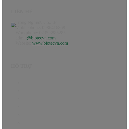
LIÊN HỆ
Trong Nghia® Co,.Ltd
Mobilephone: 0986416868
Workphone: 0235 3885285
admin
@biotecvn.com
Website:
www.biotecvn.com
HỖ TRỢ
Trang chủ
Sản phẩm
Hướng dẫn
Tin Tức
Giới thiệu
Liên hệ