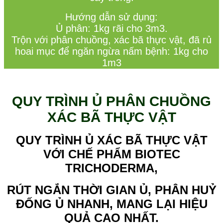
Hướ
ng d
ẫ
n s
ử
d
ụ
ng:
Ủ
ph
â
n: 1kg r
ã
i cho 3m3.
Tr
ộ
n v
ớ
i ph
â
n chu
ồ
ng, x
á
c b
ã
th
ự
c v
ậ
t,
đã
r
ủ
hoai m
ụ
c
để
ng
ă
n ng
ừ
a n
ấ
m b
ệnh: 1kg cho
1m3
QUY TRÌNH Ủ PHÂN CHUỒNG
XÁC BÃ THỰC VẬT
QUY TRÌNH Ủ XÁC BÃ THỰC VẬT
VỚI CHẾ PHẨM BIOTEC
TRICHODERMA,
RÚT NGẮN THỜI GIAN Ủ, PHÂN HUỶ
ĐỐNG Ủ NHANH, MANG LẠI HIỆU
QUẢ CAO NHẤT.