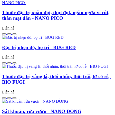
Thuốc đặc trị xoăn đọt, thụt đọt, ngăn ngừa vi rút,
thân mặt dẫn - NANO PICO
Liên hệ
Đặc trị nhện đỏ, bọ trĩ - BUG RED
Liên hệ
Thuốc đặc trị vàng lá, thối nhũn, thối trái, lở cổ rễ,-
BIO FUGI
Liên hệ
Sát khuẩn, rửa vườn - NANO ĐỒNG