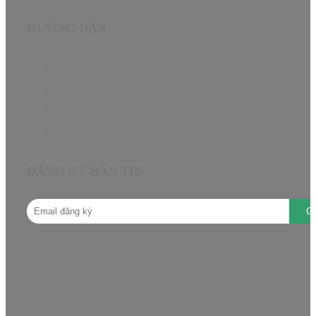
HƯỚNG DẪN
Chính sách bảo hành
Chính sách đại lý
Câu hỏi thường gặp
Hướng dẫn mua hàng
ĐĂNG KÝ BẢN TIN