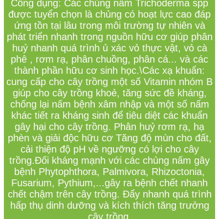
C
ô
ng d
ụ
ng: C
á
c ch
ủ
ng n
ấ
m Trichoderma spp
đượ
c tuy
ể
n ch
ọ
n l
à
ch
ủ
ng c
ó
ho
ạ
t l
ự
c cao
đá
p
ứ
ng t
ồ
n t
ạ
i l
â
u trong m
ô
i tr
ườ
ng t
ự
nhi
ê
n v
à
ph
á
t tri
ể
n nhanh trong ngu
ồ
n h
ữ
u c
ơ
gi
ú
p ph
â
n
hu
ỷ
nhanh qu
á
tr
ì
nh
ủ
x
á
c v
ỏ
th
ự
c v
ậ
t, v
ỏ
c
à
ph
ê
, r
ơ
m r
ạ
, ph
â
n chu
ồ
ng, ph
â
n c
á
... v
à
c
á
c
th
à
nh ph
ầ
n h
ữ
u c
ơ
sinh h
ọ
c.\C
á
c x
ạ
khu
ẩ
n:
cung c
ấ
p cho c
â
y tr
ồ
ng m
ộ
t s
ố
Vitamin nh
ó
m B
gi
ú
p cho c
â
y tr
ồ
ng kho
ẻ
, t
ă
ng s
ứ
c
đề
kh
á
ng,
ch
ố
ng l
ạ
i n
ấ
m b
ệ
nh x
â
m nh
ậ
p v
à
m
ộ
t s
ố
n
ấ
m
kh
á
c ti
ế
t ra kh
á
ng sinh
để
ti
ê
u di
ệ
t c
á
c khu
ẩ
n
g
â
y h
ạ
i cho c
â
y tr
ồ
ng. Ph
â
n hu
ỷ
r
ơ
m r
ạ
, h
ạ
ph
è
n v
à
gi
ả
i
độ
c h
ữ
u c
ơ
T
ă
ng
độ
m
ù
n cho
đấ
t,
c
ả
i thi
ệ
n
độ
pH v
ề
ng
ưỡ
ng c
ó
l
ợ
i cho c
â
y
tr
ồ
ng.
Đố
i kh
á
ng m
ạ
nh v
ớ
i c
á
c ch
ủ
ng n
ấ
m g
â
y
b
ệ
nh Phytophthora, Palmivora, Rhizoctonia,
Fusarium, Pythium,...g
â
y ra b
ệ
nh ch
ế
t nhanh
ch
ế
t ch
ậ
m tr
ê
n c
â
y tr
ồ
ng.
Đẩ
y nhanh qu
á
tr
ì
nh
h
ấ
p th
ụ
dinh d
ưỡ
ng v
à
k
í
ch th
í
ch t
ă
ng tr
ưở
ng
c
â
y tr
ồng.