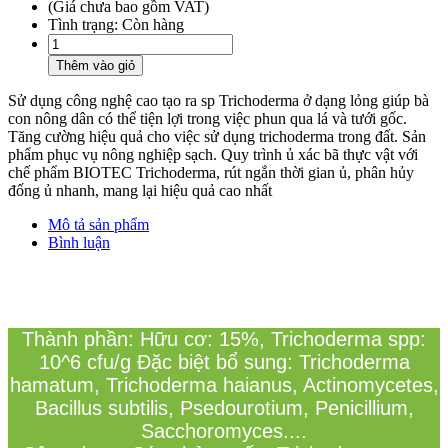
(Giá chưa bao gồm VAT)
Tình trạng:
Còn hàng
Thêm vào giỏ
Sử dụng công nghệ cao tạo ra sp Trichoderma ở dạng lỏng giúp bà
con nông dân có thể tiện lợi trong việc phun qua lá và tưới gốc.
Tăng cường hiệu quả cho việc sử dụng trichoderma trong đất. Sản
phẩm phục vụ nông nghiệp sạch. Quy trình ủ xác bã thực vật với
chế phẩm BIOTEC Trichoderma, rút ngắn thời gian ủ, phân hủy
đống ủ nhanh, mang lại hiệu quả cao nhất
Mô tả sản phẩm
Bình luận
Thà
nh ph
ầ
n: H
ữ
u c
ơ
: 15%, Trichoderma spp:
10^6 cfu/g
Đặ
c bi
ệ
t b
ổ
sung: Trichoderma
hamatum, Trichoderma haianus, Actinomycetes,
Bacillus subtilis, Psedourotium, Penicillium,
Sacchoromyces....