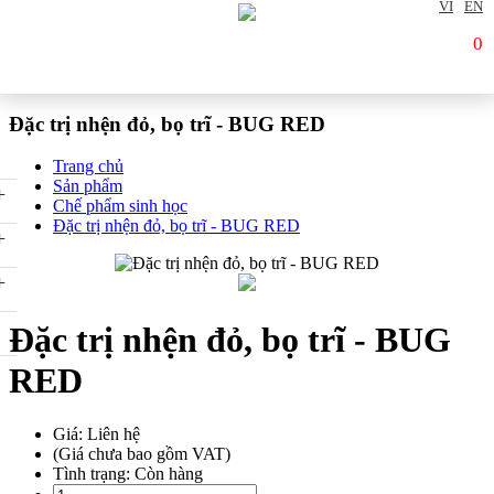
VI
EN
0
Đặc trị nhện đỏ, bọ trĩ - BUG RED
Trang chủ
Sản phẩm
+
Chế phẩm sinh học
Đặc trị nhện đỏ, bọ trĩ - BUG RED
+
+
Đặc trị nhện đỏ, bọ trĩ - BUG
RED
Giá: Liên hệ
(Giá chưa bao gồm VAT)
Tình trạng:
Còn hàng