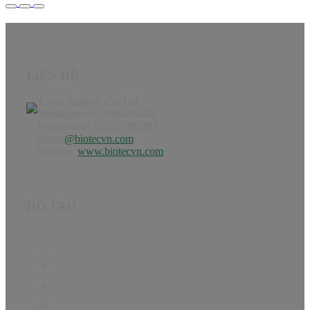
LIÊN HỆ
Trong Nghia® Co,.Ltd
Mobilephone: 0986416868
Workphone: 0235 3885285
admin
@biotecvn.com
Website:
www.biotecvn.com
HỖ TRỢ
Trang chủ
Sản phẩm
Hướng dẫn
Tin Tức