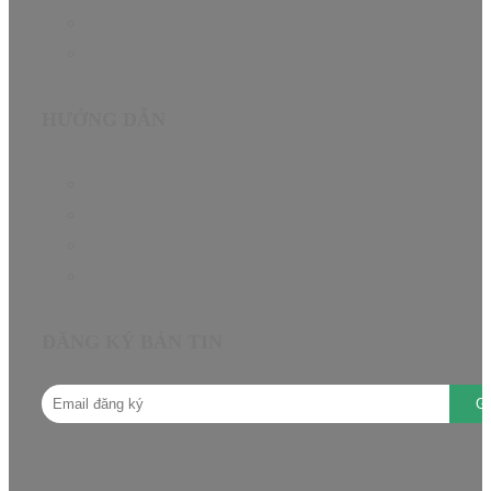
Giới thiệu
Liên hệ
HƯỚNG DẪN
Chính sách bảo hành
Chính sách đại lý
Câu hỏi thường gặp
Hướng dẫn mua hàng
ĐĂNG KÝ BẢN TIN