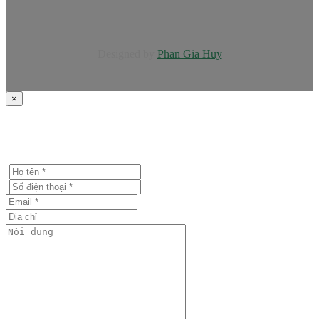
Designed by
Phan Gia Huy
×