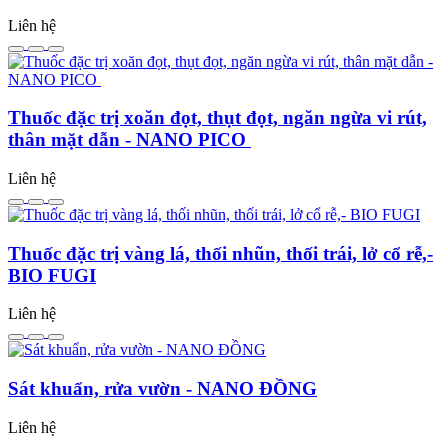
Liên hệ
Thuốc đặc trị xoăn đọt, thụt đọt, ngăn ngừa vi rút,
thân mặt dẫn - NANO PICO
Liên hệ
Thuốc đặc trị vàng lá, thối nhũn, thối trái, lở cổ rễ,-
BIO FUGI
Liên hệ
Sát khuẩn, rửa vườn - NANO ĐỒNG
Liên hệ