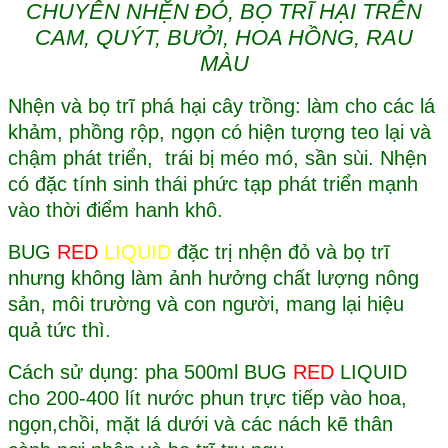
CHUYÊN NHỆN ĐỎ, BỌ TRĨ HẠI TRÊN
CAM, QUÝT, BƯỞI, HOA HỒNG, RAU
MÀU
Nhện và bọ trĩ phá hại cây trồng: làm cho các lá
khảm, phồng rộp, ngọn có hiện tượng teo lại và
chậm phát triển, trái bị méo mó, sần sùi. Nhện
có đặc tính sinh thái phức tạp phát triển mạnh
vào thời điểm hanh khô.
BUG
RED
LIQUID
đặc trị nhện đỏ và bọ trĩ
nhưng không làm ảnh hưởng chất lượng nông
sản, môi trường và con người, mang lại hiệu
quả tức thì.
Cách sử dụng: pha 500ml BUG
RED
LIQUID
cho 200-400 lít nước phun trực tiếp vào hoa,
ngọn,chồi, mặt lá dưới và các nách kẽ thân