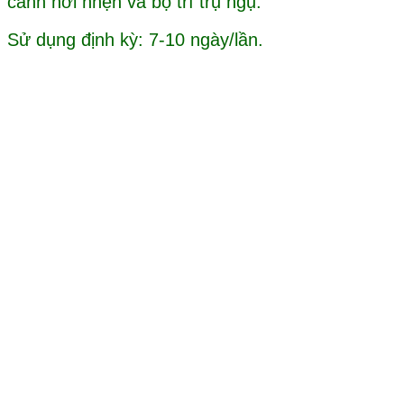
cành nơi nhện và bọ trĩ trụ ngụ.
Sử dụng định kỳ: 7-10 ngày/lần.